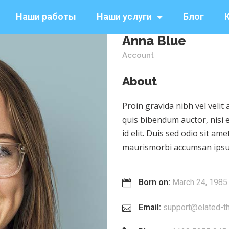
Наши работы
Наши услуги
Блог
Anna Blue
Account
About
Proin gravida nibh vel velit 
quis bibendum auctor, nisi 
id elit. Duis sed odio sit am
maurismorbi accumsan ips
Born on:
March 24, 1985
Email:
support@elated-