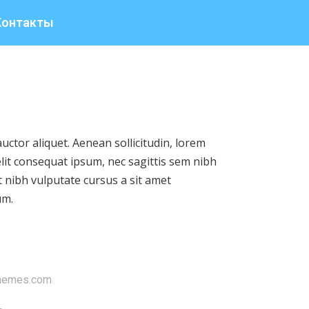
Контакты
auctor aliquet. Aenean sollicitudin, lorem
elit consequat ipsum, nec sagittis sem nibh
et nibh vulputate cursus a sit amet
um.
themes.com